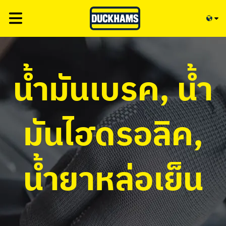
น้ำมันเบรค, น้ำ
มันไฮดรอลิค,
น้ำยาหล่อเย็น