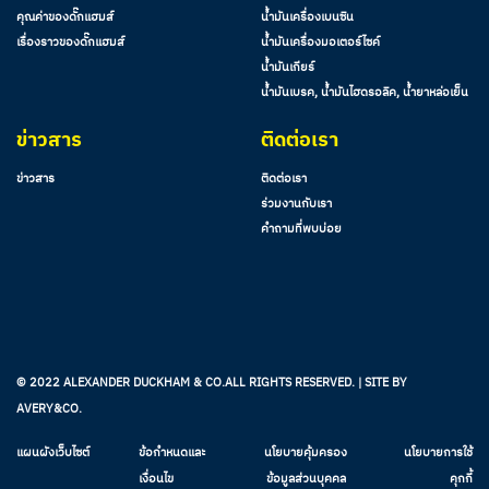
คุณค่าของดั๊กแฮมส์
น้ำมันเครื่องเบนซิน
เรื่องราวของดั๊กแฮมส์
น้ำมันเครื่องมอเตอร์ไซค์
น้ำมันเกียร์
น้ำมันเบรค, น้ำมันไฮดรอลิค, น้ำยาหล่อเย็น
ข่าวสาร
ติดต่อเรา
ข่าวสาร
ติดต่อเรา
ร่วมงานกับเรา
คำถามที่พบบ่อย
© 2022 ALEXANDER DUCKHAM & CO.ALL RIGHTS RESERVED. | SITE BY
AVERY&CO.
แผนผังเว็บไซต์
ข้อกำหนดและ
นโยบายคุ้มครอง
นโยบายการใช้
เงื่อนไข
ข้อมูลส่วนบุคคล
คุกกี้